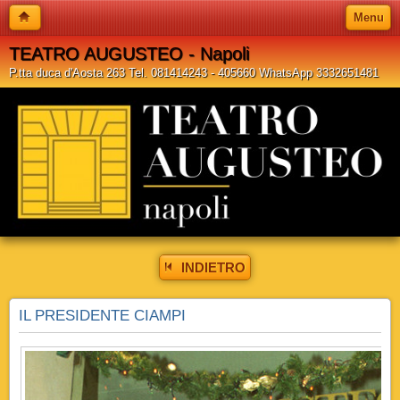
Menu
TEATRO AUGUSTEO - Napoli
P.tta duca d'Aosta 263 Tel. 081414243 - 405660 WhatsApp 3332651481
INDIETRO
IL PRESIDENTE CIAMPI