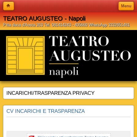
Menu
TEATRO AUGUSTEO - Napoli
P.tta duca d'Aosta 263 Tel. 081414243 - 405660 WhatsApp 3332651481
INCARICHI/TRASPARENZA PRIVACY
CV INCARICHI E TRASPARENZA