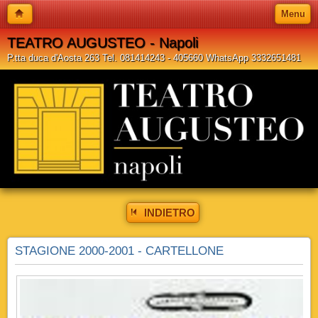
Menu
TEATRO AUGUSTEO - Napoli
P.tta duca d'Aosta 263 Tel. 081414243 - 405660 WhatsApp 3332651481
INDIETRO
STAGIONE 2000-2001 - CARTELLONE