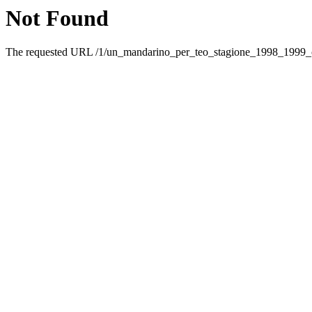
Not Found
The requested URL /1/un_mandarino_per_teo_stagione_1998_1999_car