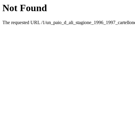
Not Found
The requested URL /1/un_paio_d_ali_stagione_1996_1997_cartellone