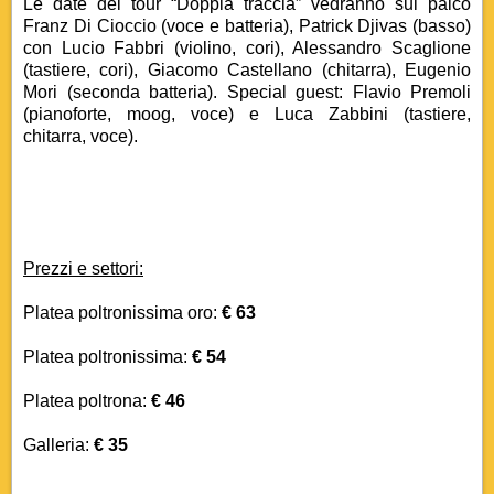
Le date del tour “Doppia traccia” vedranno sul palco
Franz Di Cioccio (voce e batteria), Patrick Djivas (basso)
con Lucio Fabbri (violino, cori), Alessandro Scaglione
(tastiere, cori), Giacomo Castellano (chitarra), Eugenio
Mori (seconda batteria). Special guest: Flavio Premoli
(pianoforte, moog, voce) e Luca Zabbini (tastiere,
chitarra, voce).
Prezzi e settori:
Platea poltronissima oro:
€ 63
Platea poltronissima:
€ 54
Platea poltrona:
€ 46
Galleria:
€ 35