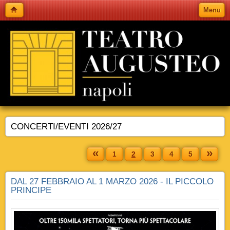
Menu
CONCERTI/EVENTI 2026/27
«
»
1
2
3
4
5
DAL 27 FEBBRAIO AL 1 MARZO 2026 - IL PICCOLO
PRINCIPE