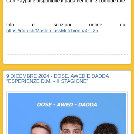
Con Paypal è disponibile il pagamento in 3 comode rate.
Info e iscrizioni online qui:
https://dub.sh/MasterclassMelchionna01-25
9 DICEMBRE 2024 - DOSE, AWED E DADDA
“ESPERIENZE D.M. - II STAGIONE”