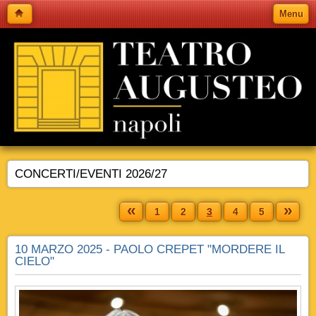
Menu
CONCERTI/EVENTI 2026/27
«
»
1
2
3
4
5
10 MARZO 2025 - PAOLO CREPET "MORDERE IL
CIELO"