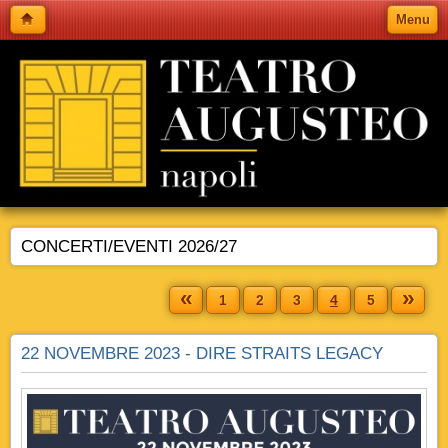
Menu
CONCERTI/EVENTI 2026/27
«
»
1
2
3
4
5
22 NOVEMBRE 2023 - DIRE STRAITS LEGACY